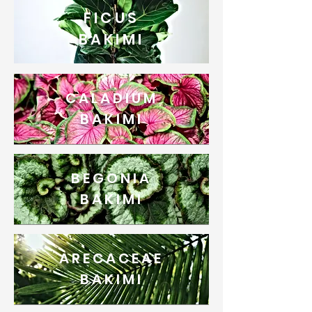
FICUS
BAKIMI
CALADIUM
BAKIMI
BEGONIA
BAKIMI
ARECACEAE
BAKIMI