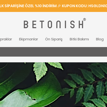
İLK SİPARİŞİNE ÖZEL %10 İNDİRİM 🎉 KUPON KODU: HSGLDN1
®
BETONISH
praklar
Ekipmanlar
Ön Sipariş
Bitki Bakımı
Blog