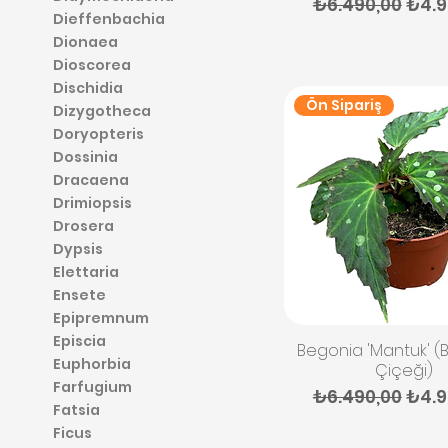
Normal Fiyat
İndir
₺6.490,00
₺4.9
Dieffenbachia
Dionaea
Dioscorea
Dischidia
Ön Sipariş
Dizygotheca
Doryopteris
Dossinia
Dracaena
Drimiopsis
Drosera
Dypsis
Elettaria
Ensete
Epipremnum
Episcia
Hızlı Bakış
Begonia 'Mantuk' 
Euphorbia
Çiçeği)
Farfugium
Normal Fiyat
İndir
₺6.490,00
₺4.9
Fatsia
Ficus