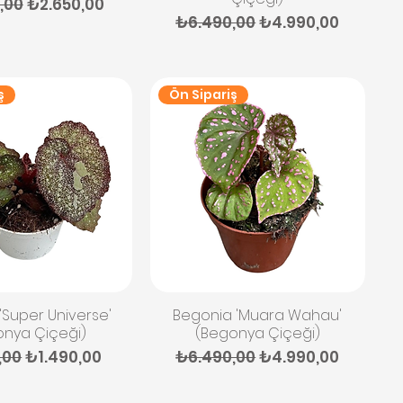
 Fiyat
İndirimli Fiyat
,00
₺2.650,00
Normal Fiyat
İndirimli Fiyat
₺6.490,00
₺4.990,00
ş
Ön Sipariş
ızlı Bakış
Hızlı Bakış
'Super Universe'
Begonia 'Muara Wahau'
onya Çiçeği)
(Begonya Çiçeği)
 Fiyat
İndirimli Fiyat
Normal Fiyat
İndirimli Fiyat
,00
₺1.490,00
₺6.490,00
₺4.990,00