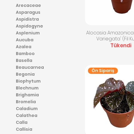
Arecaceae
Asparagus
Aspidistra
Aspidogyne
Hızlı Bakış
Alocasia Amazonica '
Asplenium
Variegata' (Fil K
Aucuba
Tükendi
Azalea
Bamboo
Basella
Beaucarnea
Ön Sipariş
Begonia
Biophytum
Blechnum
Brighamia
Bromelia
Caladium
Calathea
Calla
Callisia