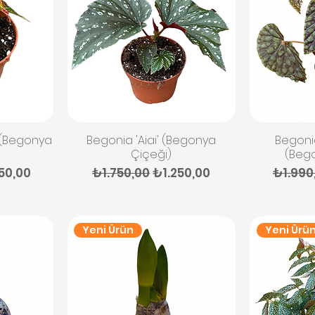
Hızlı Bakış
H
' (Begonya
Begonia 'Aiai' (Begonya
Begoni
Çiçeği)
(Beg
imli Fiyat
Normal Fiyat
İndirimli Fiyat
Normal
50,00
₺1.750,00
₺1.250,00
₺1.990
Yeni Ürün
Yeni Ürü