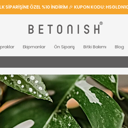
İLK SİPARİŞİNE ÖZEL %10 İNDİRİM 🎉 KUPON KODU: HSGLDN1
®
BETONISH
praklar
Ekipmanlar
Ön Sipariş
Bitki Bakımı
Blog