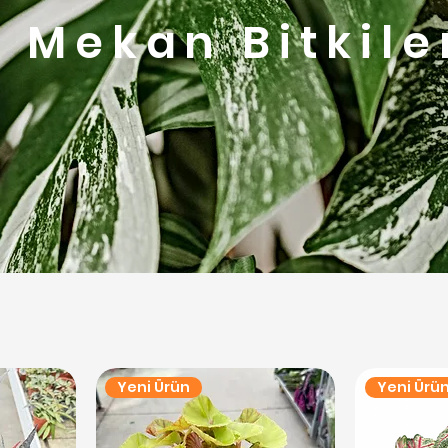
ç Mekan Bitkile
Yeni Ürün
Yeni Ürü