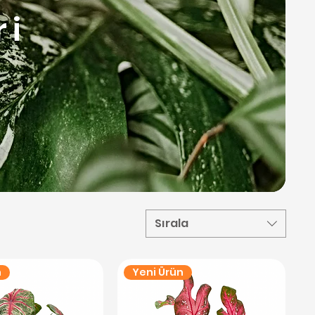
ri
Sırala
n
Yeni Ürün