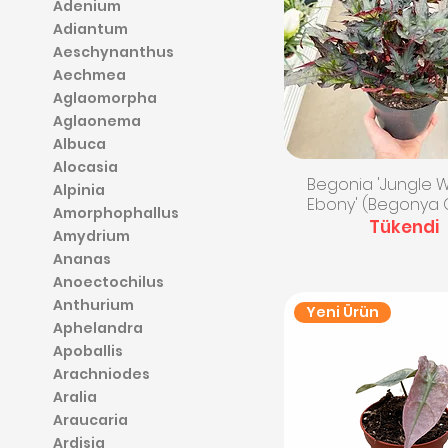
Adenium
Adiantum
Aeschynanthus
Aechmea
Aglaomorpha
Aglaonema
Albuca
Alocasia
Hızlı Bakış
Begonia 'Jungle 
Alpinia
Ebony' (Begonya 
Amorphophallus
Tükendi
Amydrium
Ananas
Anoectochilus
Anthurium
Yeni Ürün
Aphelandra
Apoballis
Arachniodes
Aralia
Araucaria
Ardisia