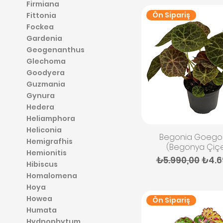
Firmiana
Ön Sipariş
Fittonia
Fockea
Gardenia
Geogenanthus
Glechoma
Goodyera
Guzmania
Gynura
Hedera
Heliamphora
Heliconia
Hızlı Bakış
Begonia Goego
Hemigrafhis
(Begonya Çiçe
Hemionitis
Normal Fiyat
İndir
₺5.990,00
₺4.6
Hibiscus
Homalomena
Hoya
Howea
Ön Sipariş
Humata
Hydnophytum