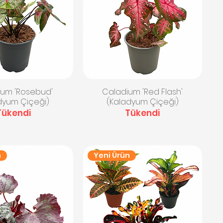
ızlı Bakış
Hızlı Bakış
ium 'Rosebud'
Caladium 'Red Flash'
dyum Çiçeği)
(Kaladyum Çiçeği)
Tükendi
Tükendi
n
Yeni Ürün