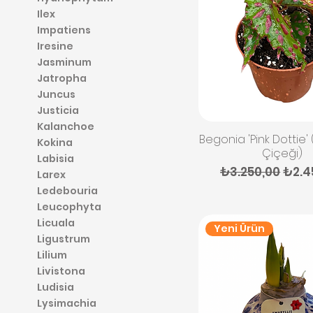
Ilex
Impatiens
Iresine
Jasminum
Jatropha
Juncus
Justicia
Kalanchoe
Hızlı Bakış
Begonia 'Pink Dottie
Kokina
Çiçeği)
Labisia
Normal Fiyat
İndir
₺3.250,00
₺2.4
Larex
Ledebouria
Leucophyta
Licuala
Yeni Ürün
Ligustrum
Lilium
Livistona
Ludisia
Lysimachia