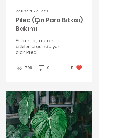
22 Haz 2022
∙
2
dk.
Pilea (Çin Para Bitkisi)
Bakımı
En trend iç mekan
bitkileri arasında yer
alan Pilea
peperomioides, dikkat
çekici görünümü ile
799
0
5
beğeni topluyor. Düz
yuvarlak yaprakları...