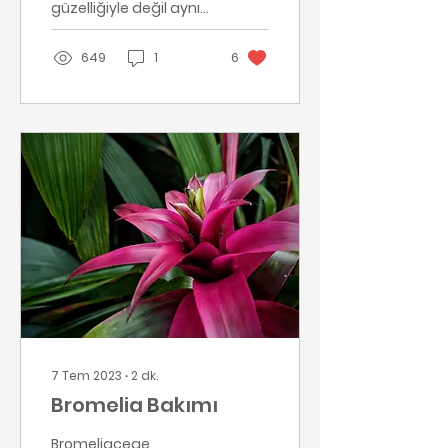
güzelliğiyle değil aynı
zamanda
dayanıklılığıyla da öne
649
1
6
çıkar. Kalın ve etli
yaprakları, suyu
depolar...
7 Tem 2023
∙
2
dk.
Bromelia Bakımı
Bromeliaceae