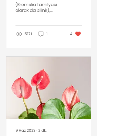
(Bromelia familyası
olarak da bilinir),
tropikal ve subtropikal
bölgelerde yaygın
olarak bulunan çiçekli
bitkilerin bir ...
5171
1
4
9 Haz 2023
∙
2
dk.