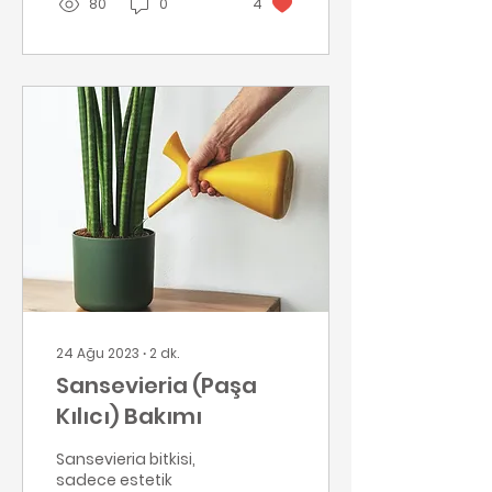
80
0
4
Bitkiler, ışık, sıcaklık ve
nem gibi faktörlere
göre farklı ihtiyaçlar
gösterir. İşte dikkat
etmen gereken temel
noktalar:
24 Ağu 2023
∙
2
dk.
Sansevieria (Paşa
Kılıcı) Bakımı
Sansevieria bitkisi,
sadece estetik