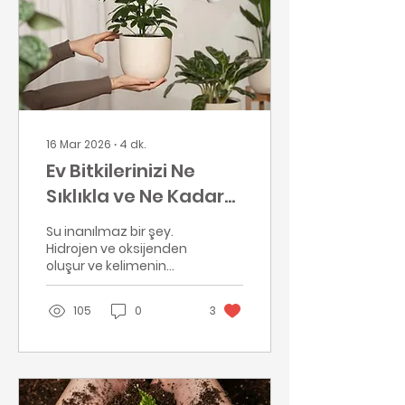
16 Mar 2026
∙
4
dk.
Ev Bitkilerinizi Ne
Sıklıkla ve Ne Kadar
Sulamalısınız? İşte
Su inanılmaz bir şey.
Bilmeniz Gerekenler
Hidrojen ve oksijenden
oluşur ve kelimenin
tam anlamıyla Dünya
üzerindeki tüm
105
0
3
yaşamdan
sorumludur. Bitkinizi
sulamak çok kolaydır,
ancak ne kadar ve ne
sıklıkla sulayacağınız
biraz daha karmaşık