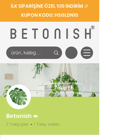
İLK SİPARİŞİNE ÖZEL %10 İNDİRİM 🎉
KUPON KODU: HSGLDN10
®
BETONISH
Diğer Eylemler
Takip Et
Admin
Betonish
2 Takipçiler
1 Takip edilen