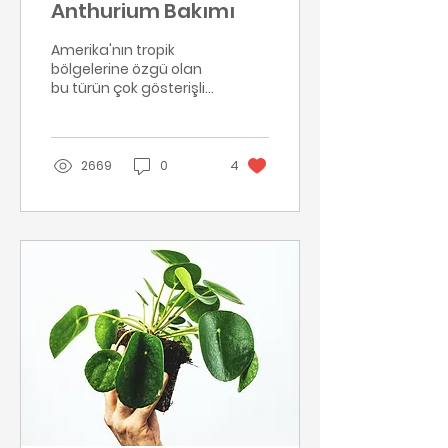
Anthurium Bakımı
Amerika'nın tropik
bölgelerine özgü olan
bu türün çok gösterişli
yaprakları vardır. Uzun
ömürlü, göz alıcı
çiçeklerinin olması
yetiştiril...
2669
0
4