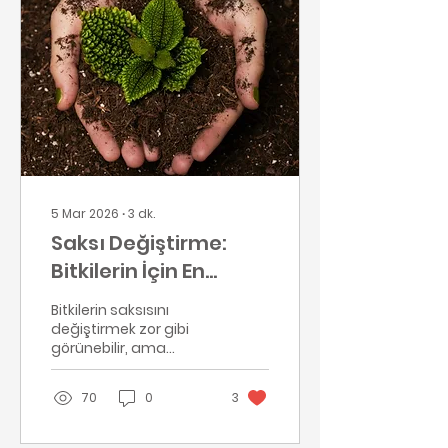
olabilir. Neyse ki,
optimum bitki sağlığı
için sulama
konusunda birkaç
fikrimiz var.
5 Mar 2026
∙
3
dk.
Saksı Değiştirme:
Bitkilerin İçin En
Doğru Adımlar
Bitkilerin saksısını
değiştirmek zor gibi
görünebilir, ama
aslında doğru
yöntemlerle bu işlem
70
0
3
oldukça kolaydır. Saksı
değiştirmek sadece
bitkinin saksısını