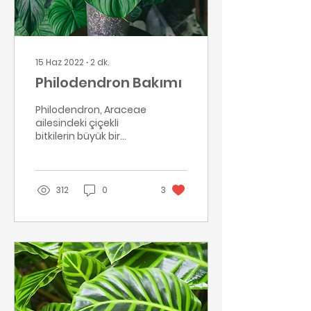
15 Haz 2022
∙
2
dk.
Philodendron Bakımı
Philodendron, Araceae
ailesindeki çiçekli
bitkilerin büyük bir
cinsidir.
Philodendronlar açık
havada, ılıman
iklimlerde...
312
0
3