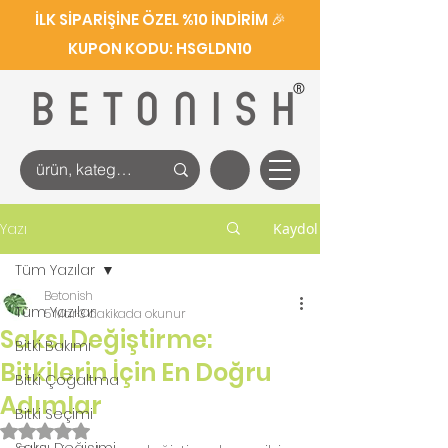
İLK SİPARİŞİNE ÖZEL %10 İNDİRİM 🎉
KUPON KODU: HSGLDN10
®
BETONISH
Yazı
Kaydol
Tüm Yazılar
Betonish
Tüm Yazılar
5 Mar
3 dakikada okunur
Saksı Değiştirme:
Bitki Bakımı
Bitkilerin İçin En Doğru
Bitki Çoğaltma
Adımlar
Bitki Seçimi
5 üzerinden NaN yıldız
Saksı Değişimi