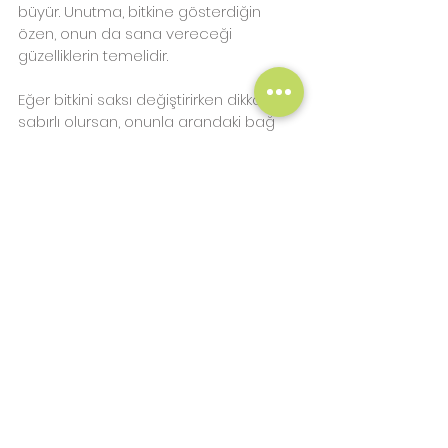
büyür. Unutma, bitkine gösterdiğin 
özen, onun da sana vereceği 
güzelliklerin temelidir.
Eğer bitkini saksı değiştirirken dikkatli ve 
sabırlı olursan, onunla arandaki bağ 
daha da güçlenir. Yeni toprak ve 
uygun saksı ile bitkinin gelişimini 
izlemek çok keyifli olacaktır.
Saksı değiştirme hakkında daha fazla 
bilgi ve kaliteli ürünler için 
Betonish
adresini ziyaret edebilirsin. Doğayı ve 
modern tasarımı yaşam alanlarına 
taşıyan ürünlerle bitkilerini en iyi şekilde 
yetiştirebilirsin.
Bitkilerinle ilgilenirken bu basit ama 
etkili adımları uygulamayı unutma. 
Sağlıklı kökler, sağlıklı bitkiler demektir!