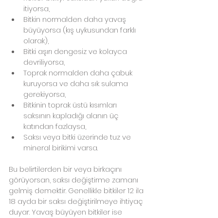
itiyorsa,
Bitkin normalden daha yavaş 
büyüyorsa (kış uykusundan farklı 
olarak),
Bitki aşırı dengesiz ve kolayca 
devriliyorsa,
Toprak normalden daha çabuk 
kuruyorsa ve daha sık sulama 
gerekiyorsa,
Bitkinin toprak üstü kısımları 
saksının kapladığı alanın üç 
katından fazlaysa,
Saksı veya bitki üzerinde tuz ve 
mineral birikimi varsa.
Bu belirtilerden bir veya birkaçını 
görüyorsan, saksı değiştirme zamanı 
gelmiş demektir. Genellikle bitkiler 12 ila 
18 ayda bir saksı değiştirilmeye ihtiyaç 
duyar. Yavaş büyüyen bitkiler ise 