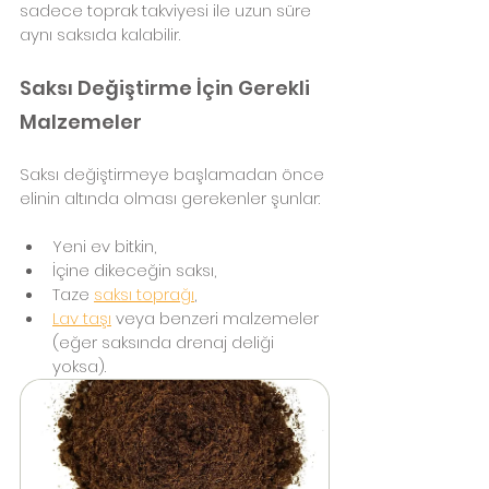
sadece toprak takviyesi ile uzun süre 
aynı saksıda kalabilir.
Saksı Değiştirme İçin Gerekli 
Malzemeler
Saksı değiştirmeye başlamadan önce 
elinin altında olması gerekenler şunlar:
Yeni ev bitkin,
İçine dikeceğin saksı,
Taze 
saksı toprağı
,
Lav taşı
 veya benzeri malzemeler 
(eğer saksında drenaj deliği 
yoksa).