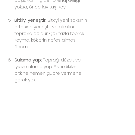
boşluklarını gider. Drenaj deliği 
yoksa, önce lav taşı koy.
Bitkiyi yerleştir:
 Bitkiyi yeni saksının 
ortasına yerleştir ve etrafını 
toprakla doldur. Çok fazla toprak 
koyma, köklerin nefes alması 
önemli.
Sulama yap:
 Toprağı düzelt ve 
iyice sulama yap. Yeni dikilen 
bitkine hemen gübre vermene 
gerek yok.