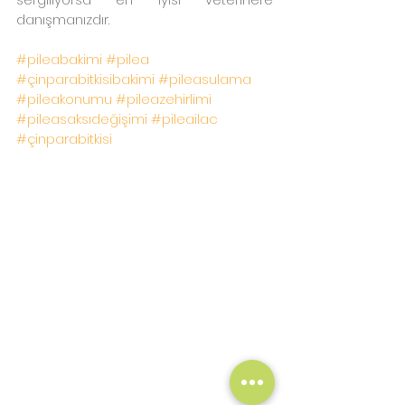
danışmanızdır.
#pileabakimi
#pilea
#çinparabitkisibakimi
#pileasulama
#pileakonumu
#pileazehirlimi
#pileasaksıdeğişimi
#pileailac
#çinparabitkisi