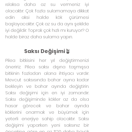
ıslaksa daha az su vermeniz iyi 
olacaktır. Çok fazla sulamamaya dikkat 
edin aksi halde kök çürümesi 
başlayacaktır. Çok az su da aynı şekilde 
iyi değildir. Toprak çok hızlı mı kuruyor? O 
halde biraz daha sulama yapın.
Saksı Değişimi
🪴
Pilea bitkisini her yıl değiştirmenizi 
öneririz. Pilea saksı dışına taşmışsa 
bitkinin fazladan alana ihtiyacı vardır. 
Mevcut saksısında bahar ayına kadar 
bekleyin ve bahar ayında değiştirin. 
Saksı değişimi için en iyi zamandır. 
Saksı değişiminde kökler az da olsa 
hasar görecek ve bahar ayında 
köklerini onarmak ve büyümek için 
yeterli enerjiye sahip olacaktır. Saksı 
değişimi yaparken yeni saksınız bir 
öncekine göre en az %20 daha büyük 