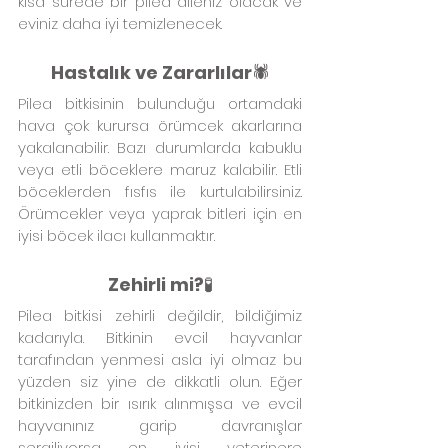
kısa sürede bir pilea aileniz olacak ve 
eviniz daha iyi temizlenecek.
Hastalık ve Zararlılar
🕷️
Pilea bitkisinin bulunduğu ortamdaki 
hava çok kurursa örümcek akarlarına 
yakalanabilir. Bazı durumlarda kabuklu 
veya etli böceklere maruz kalabilir. Etli 
böceklerden fısfıs ile kurtulabilirsiniz. 
Örümcekler veya yaprak bitleri için en 
iyisi böcek ilacı kullanmaktır.
Zehirli mi?
🧪
Pilea bitkisi zehirli değildir, bildiğimiz 
kadarıyla. Bitkinin evcil hayvanlar 
tarafından yenmesi asla iyi olmaz bu 
yüzden siz yine de dikkatli olun. Eğer 
bitkinizden bir ısırık alınmışsa ve evcil 
hayvanınız garip davranışlar 
sergiliyorsa en iyisi veterinere 