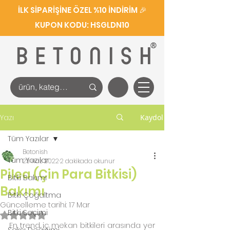
İLK SİPARİŞİNE ÖZEL %10 İNDİRİM 🎉
KUPON KODU: HSGLDN10
®
BETONISH
Yazı
Kaydol
Tüm Yazılar
Betonish
Tüm Yazılar
23 Haz 2022
2 dakikada okunur
Pilea (Çin Para Bitkisi)
Bitki Bakımı
Bakımı
Bitki Çoğaltma
Güncelleme tarihi:
17 Mar
Bitki Seçimi
5 üzerinden NaN yıldız
En trend iç mekan bitkileri arasında yer 
Saksı Değişimi