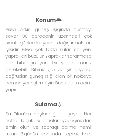
Konum
🌥️
Pilea bitkisi güneş ışığında durmayı 
sever. 30 derecenin üzerindeki çok 
sıcak günlerde yerini değiştirmek en 
iyisidir. Pilea çok fazla sulanırsa yeni 
yaprakları büzülür. Yapraklar sararmasa 
bile bitki için yeni bir yer bulmanız 
gerekebilir. Bitkiniz çok az ışık alıyorsa 
doğrudan güneş ışığı alan bir noktaya 
hemen yerleştirmeyin. Bunu adım adım 
yapın.
Sulama
💧
Su Pilea’nın hoşlandığı bir şeydir. Her 
hafta küçük sulamalar yaptığınızdan 
emin olun ve toprağı daima nemli 
tutun. 6.günün sonunda toprak hala 