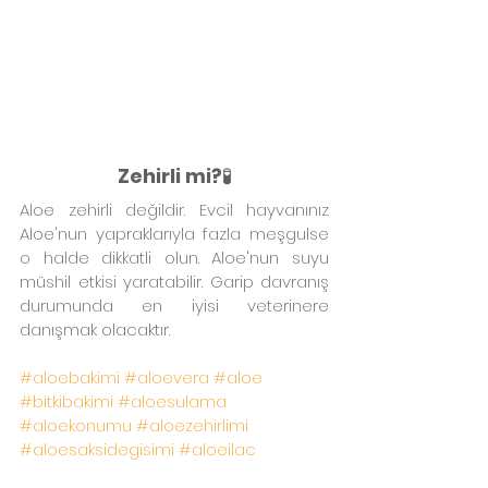
Zehirli mi?
🧪
Aloe zehirli değildir. Evcil hayvanınız 
Aloe'nun yapraklarıyla fazla meşgulse 
o halde dikkatli olun. Aloe'nun suyu 
müshil etkisi yaratabilir. Garip davranış 
durumunda en iyisi veterinere 
danışmak olacaktır.
#aloebakimi
#aloevera
#aloe
#bitkibakimi
#aloesulama
#aloekonumu
#aloezehirlimi
#aloesaksidegisimi
#aloeilac