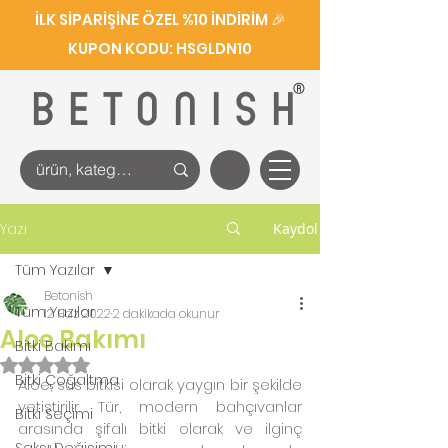
İLK SİPARİŞİNE ÖZEL %10 İNDİRİM 🎉
KUPON KODU: HSGLDN10
®
BETONISH
Yazı
Kaydol
Tüm Yazılar
Betonish
Tüm Yazılar
12 Haz 2022
2 dakikada okunur
Aloe Bakımı
Bitki Bakımı
5 üzerinden NaN yıldız
Bitki Çoğaltma
Aloe, süs bitkisi olarak yaygın bir şekilde 
yetiştirilir. Tür, modern bahçıvanlar 
Bitki Seçimi
arasında şifalı bitki olarak ve ilginç 
Saksı Değişimi