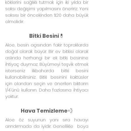
köklerini sağlıklı tutmak için iki yılda bir 
saksı değişimi yapılmasını öneririz. Yeni 
saksısı bir öncekinden %20 daha büyük 
olmalıdır.
Bitki Besini
💊
Aloe, besin açısından fakir topraklarda 
doğal olarak büyür. Bir ev bitkisi olarak 
aslında herhangi bir ek bitki besinine 
ihtiyaç duymaz. Büyümeyi teşvik etmek 
isterseniz ilkbaharda bitki besini 
kullanabilirsiniz. Bitki besinini kaktüsler 
için olandan seçin ve önerilen biktarın 
1/4'ünü kullanın. Daha fazlasına ihtiyacı 
yoktur.
Hava Temizleme
💨
Aloe öz suyunun yanı sıra havayı 
arındırmada da iyidir. Genellikle  boya 