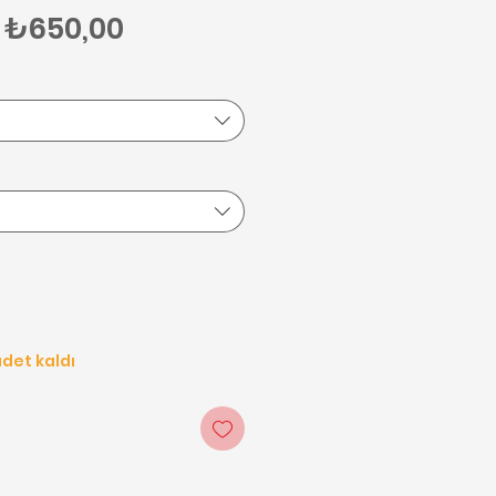
Normal Fiyat
İndirimli Fiyat
₺650,00
det kaldı