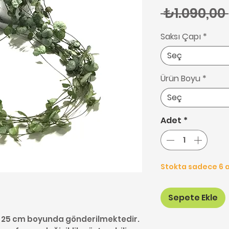
 ₺1.090,00 
Saksı Çapı
*
Seç
Ürün Boyu
*
Seç
Adet
*
Stokta sadece 6 a
Sepete Ekle
20-25 cm boyunda gönderilmektedir.