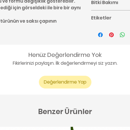
u ve formu değişiklik gösterebilir.
Bitki Bakımı
diği için görseldeki ile bire bir aynı
Ceropegia bakımı 
Etiketler
buradan ulaşabil
 türünün ve saksı çapının
#Ceropegia #Kal
#Ceropegia Bak
#Apocynaceae#Tr
#Salon Bitkisi #Of
Henüz Değerlendirme Yok
Fikirlerinizi paylaşın. İlk değerlendirmeyi siz yazın.
Değerlendirme Yap
Benzer Ürünler