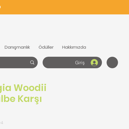
0
Danışmanlık
Ödüller
Hakkımızda
Giriş
ia Woodii
lbe Karşı
O4