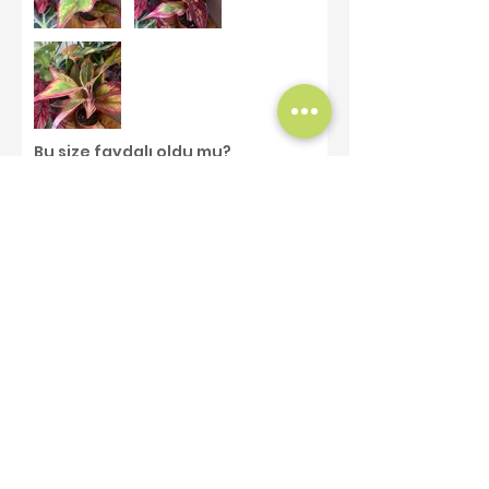
Bu size faydalı oldu mu?
Evet
Sebati SÖNMEZ
•
24 Ağu 2025
Doğrulandı
5 üzerinden 5 yıldız
Crete
Harika, çok güzel!
Bu size faydalı oldu mu?
Evet
Benzer Ürünler