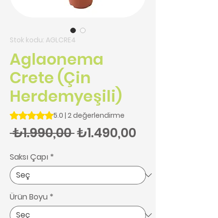
Stok kodu: AGLCRE4
Aglaonema
Crete (Çin
Herdemyeşili)
2 değerlendirmeye göre beş yıldız üzerinden hesaplanan pu
5.0 | 2 değerlendirme
Normal Fiyat
İndirimli Fiy
 ₺1.990,00 
₺1.490,00
Saksı Çapı
*
Ürün Boyu
*