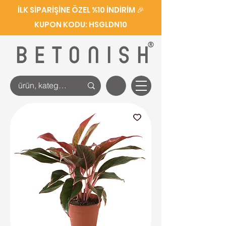
İLK SİPARİŞİNE ÖZEL %10 İNDİRİM 🎉
KUPON KODU: HSGLDN10
®
BETONISH