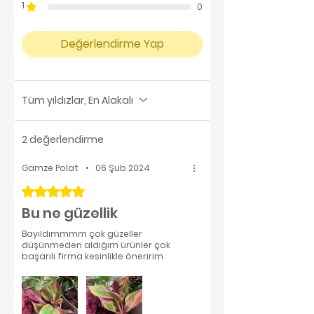
1
0
Değerlendirme Yap
Tüm yıldızlar, En Alakalı
2 değerlendirme
Gamze Polat
•
06 Şub 2024
5 üzerinden 5 yıldız
Bu ne güzellik
Bayıldımmmm çok güzeller
düşünmeden aldığım ürünler çok
başarılı firma kesinlikle öneririm