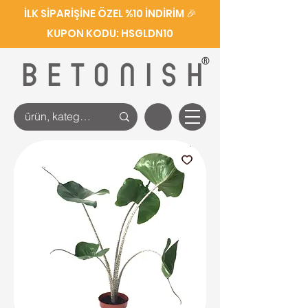
İLK SİPARİŞİNE ÖZEL %10 İNDİRİM 🎉
KUPON KODU: HSGLDN10
®
BETONISH