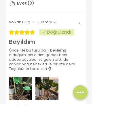
Evet (3)
Volkan Uluğ
•
11 Tem 2023
Doğrulandı
5 üzerinden 5 yıldız
Bayıldım
Öncelikle bu türü balık beslemiş
olduğum için aldım görseli beni
adeta büyüledi ve gelen bitki de
yanlarında bebekleri ile birlikte geldi.
Teşekkürler betonish 👌
Bu size faydalı oldu mu?
Evet (3)