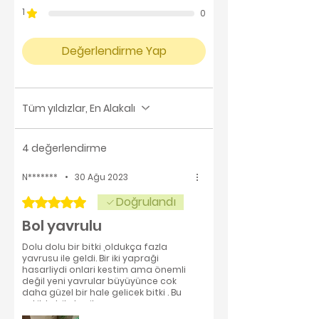
1
0
Değerlendirme Yap
Tüm yıldızlar, En Alakalı
4 değerlendirme
N*******
•
30 Ağu 2023
Doğrulandı
5 üzerinden 5 yıldız
Bol yavrulu
Dolu dolu bir bitki ,oldukça fazla
yavrusu ile geldi. Bir iki yapraği
hasarliydi onlari kestim ama önemli
değil yeni yavrular büyüyünce cok
daha güzel bir hale gelicek bitki . Bu
sekilde bile harika.