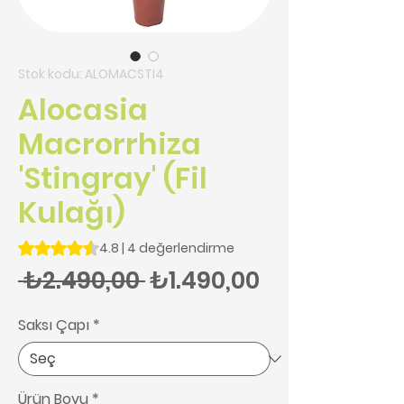
Stok kodu: ALOMACSTI4
Alocasia
Macrorrhiza
'Stingray' (Fil
Kulağı)
4 değerlendirmeye göre beş yıldız üzerinden hesaplanan pu
4.8 | 4 değerlendirme
Normal Fiyat
İndirimli Fiy
 ₺2.490,00 
₺1.490,00
Saksı Çapı
*
Ürün Boyu
*