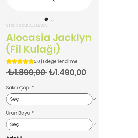
Stok kodu: ALOJAC5
Alocasia Jacklyn
(Fil Kulağı)
1 değerlendirmeye göre beş yıldız üzerinden hesaplanan pu
5.0 | 1 değerlendirme
Normal Fiyat
İndirimli Fiy
 ₺1.890,00 
₺1.490,00
Saksı Çapı
*
Ürün Boyu
*