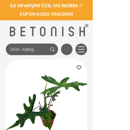
İLK SİPARİŞİNE ÖZEL %10 İNDİRİM 🎉
KUPON KODU: HSGLDN10
®
BETONISH