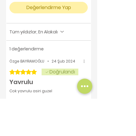
Değerlendirme Yap
Tüm yıldızlar, En Alakalı
1 değerlendirme
Özge BAYRAMOĞLU
•
24 Şub 2024
Doğrulandı
5 üzerinden 5 yıldız
Yavrulu
Cok yavrulu asiri guzel
Bu size faydalı oldu mu?