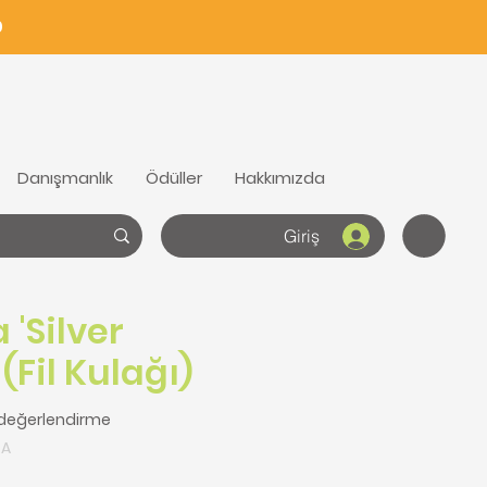
0
Danışmanlık
Ödüller
Hakkımızda
Giriş
 'Silver
(Fil Kulağı)
göre beş yıldız üzerinden hesaplanan puan 5.0
2 değerlendirme
RA