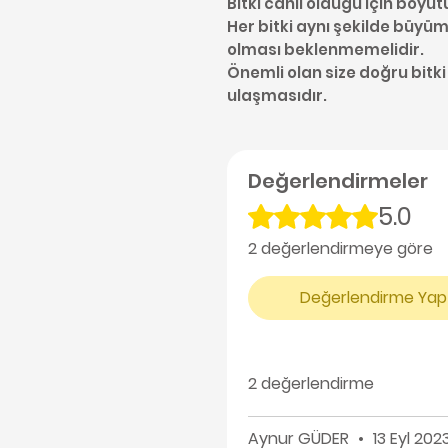
Bitki canlı olduğu için boyut
Her bitki aynı şekilde büyüme
olması beklenmemelidir.
Önemli olan size doğru bitki
ulaşmasıdır.
Değerlendirmeler
5.0
5 üzerinden 5 yıldız
2 değerlendirmeye göre
Değerlendirme Yap
2 değerlendirme
Aynur GÜDER
•
13 Eyl 202