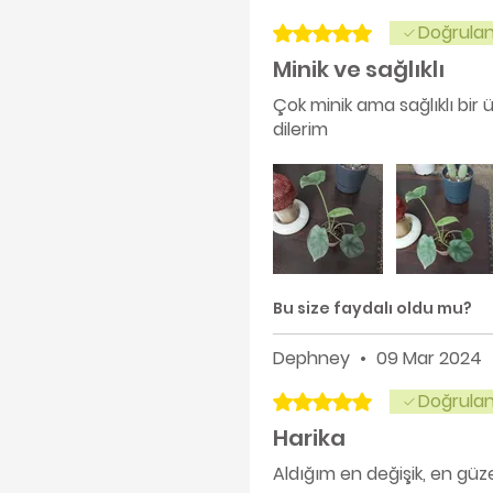
Doğrulan
5 üzerinden 5 yıldız
Minik ve sağlıklı
Çok minik ama sağlıklı bir
dilerim
Bu size faydalı oldu mu?
Dephney
•
09 Mar 2024
Doğrulan
5 üzerinden 5 yıldız
Harika
Aldığım en değişik, en güzel