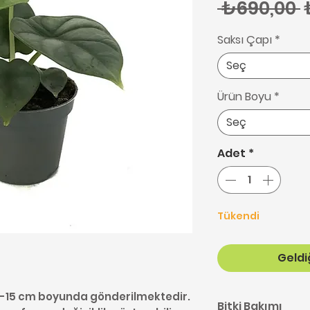
N
 ₺690,00 
Saksı Çapı
*
Seç
Ürün Boyu
*
Seç
Adet
*
Tükendi
Geldiğ
10-15 cm boyunda gönderilmektedir.
Bitki Bakımı