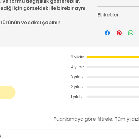
u ve formu değişiklik gösterebilir.
diği için görseldeki ile birebir aynı
Alocasi bakımı ile
Etiketler
buradan ulaşabil
 türünün ve saksı çapının
#Alocasia #Alok
Bakımı #Tropikal
5 yıldız
4 yıldız
3 yıldız
2 yıldız
1 yıldız
Puanlamaya göre filtrele:
Tüm yıldız
3