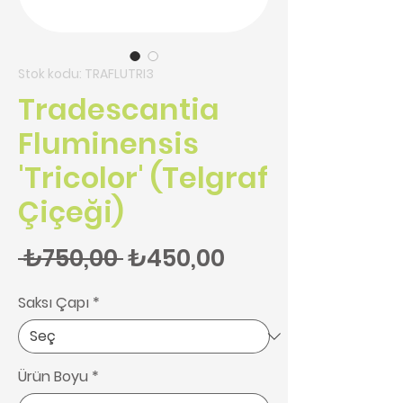
Stok kodu: TRAFLUTRI3
Tradescantia
Fluminensis
'Tricolor' (Telgraf
Çiçeği)
Normal Fiyat
İndirimli Fiyat
 ₺750,00 
₺450,00
Saksı Çapı
*
Ürün Boyu
*