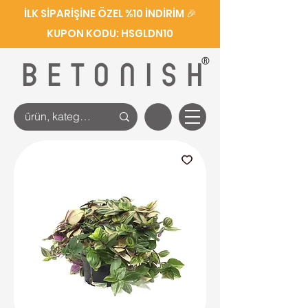
İLK SİPARİŞİNE ÖZEL %10 İNDİRİM 🎉
KUPON KODU: HSGLDN10
®
BETONISH