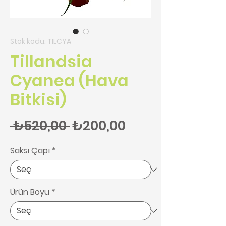
Stok kodu: TILCYA
Tillandsia
Cyanea (Hava
Bitkisi)
Normal Fiyat
İndirimli Fiyat
 ₺520,00 
₺200,00
Saksı Çapı
*
Ürün Boyu
*