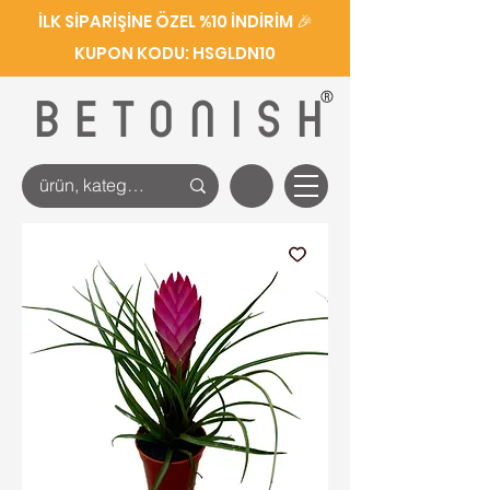
İLK SİPARİŞİNE ÖZEL %10 İNDİRİM 🎉
KUPON KODU: HSGLDN10
®
BETONISH