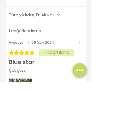
Tüm yıldızlar, En Alakalı
1 değerlendirme
Ayşecan
•
09 May 2024
Doğrulandı
5 üzerinden 5 yıldız
Blue star
Çok güzel
Bu size faydalı oldu mu?
Evet