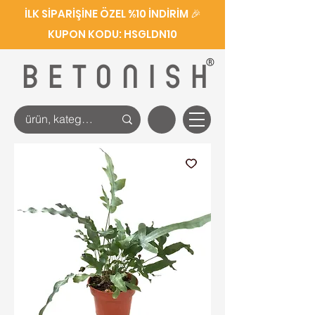
İLK SİPARİŞİNE ÖZEL %10 İNDİRİM 🎉
KUPON KODU: HSGLDN10
®
BETONISH