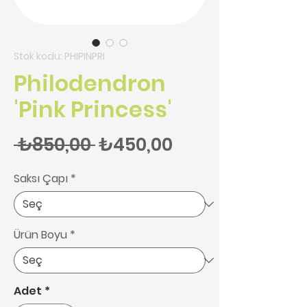
Stok kodu: PHIPINPRI
Philodendron
'Pink Princess'
Normal Fiyat
İndirimli Fiyat
 ₺850,00 
₺450,00
Saksı Çapı
*
Ürün Boyu
*
Adet
*