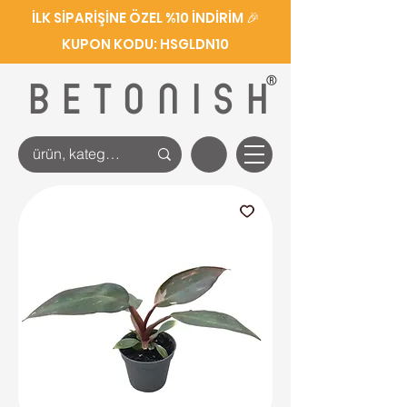
İLK SİPARİŞİNE ÖZEL %10 İNDİRİM 🎉
KUPON KODU: HSGLDN10
®
BETONISH