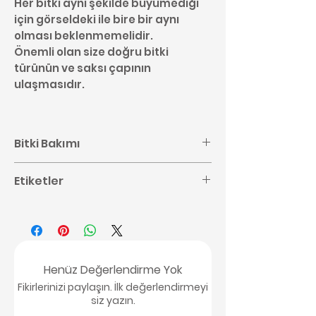
Her bitki aynı şekilde büyümediği
için görseldeki ile bire bir aynı
olması beklenmemelidir.
Önemli olan size doğru bitki
türünün ve saksı çapının
ulaşmasıdır.
Bitki Bakımı
Philodendron bakımı ile ilgili
Etiketler
detaylı bilgilere buradan
ulaşabilirsiniz,
tıklayınız.
#Philodendron #Yılanyastığıgiller
#Philodendron Bakımı
#Araceae#Tropikal Bitki #Ev
Bitkisi #Salon Bitkisi #Ofis Bitkisi
Henüz Değerlendirme Yok
Fikirlerinizi paylaşın. İlk değerlendirmeyi
siz yazın.