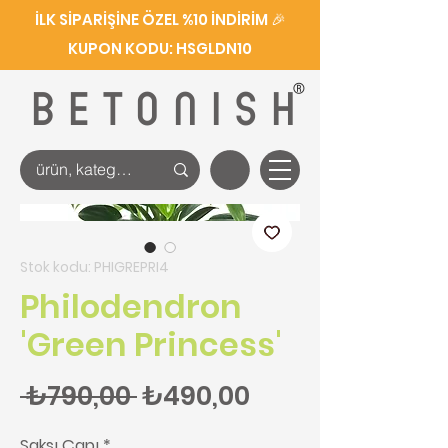
İLK SİPARİŞİNE ÖZEL %10 İNDİRİM 🎉
KUPON KODU: HSGLDN10
®
BETONISH
Stok kodu: PHIGREPRI4
Philodendron
'Green Princess'
Normal Fiyat
İndirimli Fiyat
 ₺790,00 
₺490,00
Saksı Çapı
*