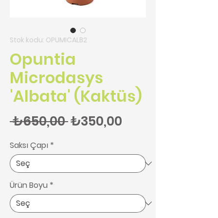
Stok kodu: OPUMICALB2
Opuntia
Microdasys
'Albata' (Kaktüs)
Normal Fiyat
İndirimli Fiyat
 ₺650,00 
₺350,00
Saksı Çapı
*
Ürün Boyu
*