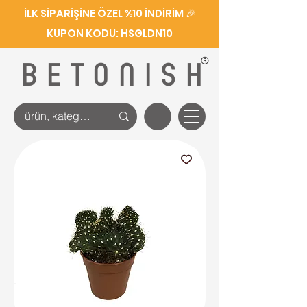
İLK SİPARİŞİNE ÖZEL %10 İNDİRİM 🎉
KUPON KODU: HSGLDN10
®
BETONISH