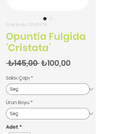
Stok kodu: OPUFUCR
Opuntia Fulgida
'Cristata'
Normal Fiyat
İndirimli Fiyat
 ₺145,00 
₺100,00
Saksı Çapı
*
Ürün Boyu
*
Adet
*