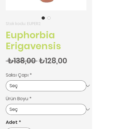
Stok kodu: EUPER2
Euphorbia
Erigavensis
Normal Fiyat
İndirimli Fiyat
 ₺138,00 
₺128,00
Saksı Çapı
*
Ürün Boyu
*
Adet
*