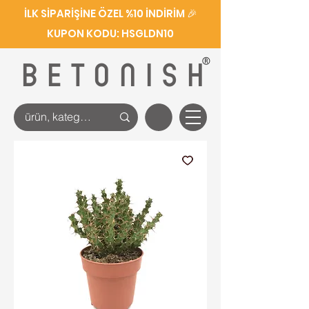
İLK SİPARİŞİNE ÖZEL %10 İNDİRİM 🎉
KUPON KODU: HSGLDN10
®
BETONISH