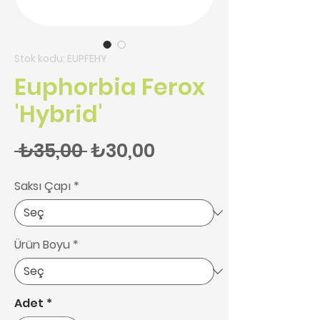
Stok kodu: EUPFEHY
Euphorbia Ferox
'Hybrid'
Normal Fiyat
İndirimli Fiyat
 ₺35,00 
₺30,00
Saksı Çapı
*
Ürün Boyu
*
Adet
*