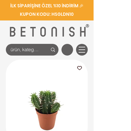
İLK SİPARİŞİNE ÖZEL %10 İNDİRİM 🎉
KUPON KODU: HSGLDN10
®
BETONISH