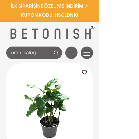
İLK SİPARİŞİNE ÖZEL %10 İNDİRİM 🎉
KUPON KODU: HSGLDN10
®
BETONISH