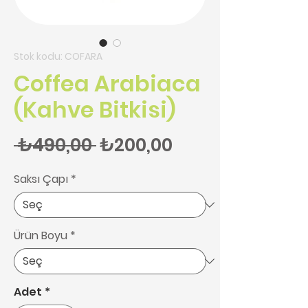
Stok kodu: COFARA
Coffea Arabiaca
(Kahve Bitkisi)
Normal Fiyat
İndirimli Fiyat
 ₺490,00 
₺200,00
Saksı Çapı
*
Ürün Boyu
*
Adet
*