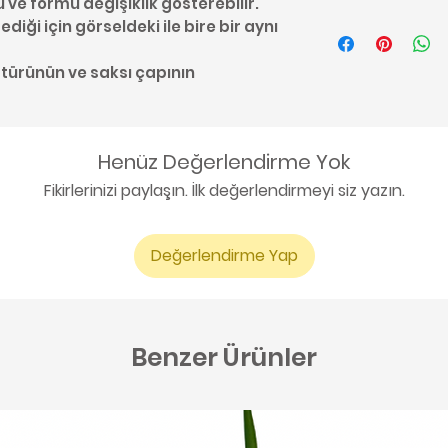
u ve formu değişiklik gösterebilir.
#Calathea #Du
diği için görseldeki ile bire bir aynı
Bakımı #Goepper
Bitkisi #Salon Bit
 türünün ve saksı çapının
Henüz Değerlendirme Yok
Fikirlerinizi paylaşın. İlk değerlendirmeyi siz yazın.
Değerlendirme Yap
Benzer Ürünler