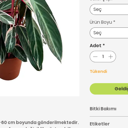
Seç
Ürün Boyu
*
Seç
Adet
*
Tükendi
Geldiğ
Bitki Bakımı
Calathea bakımı i
50-60 cm boyunda gönderilmektedir.
Etiketler
buradan ulaşabil