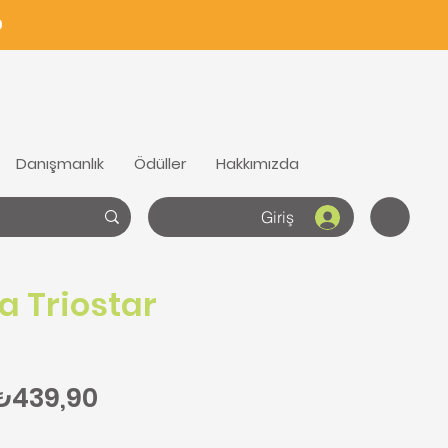
0
Danışmanlık
Ödüller
Hakkımızda
Giriş
a Triostar
ormal Fiyat
İndirimli Fiyat
₺439,90