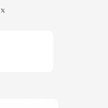
a Çiçeği #Calathea
tia #Tropikal Bitki #Ev
kisi #Ofis Bitkisi