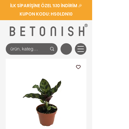
İLK SİPARİŞİNE ÖZEL %10 İNDİRİM 🎉
KUPON KODU: HSGLDN10
®
BETONISH