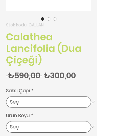
Stok kodu: CALLAN
Calathea
Lancifolia (Dua
Çiçeği)
Normal Fiyat
İndirimli Fiyat
 ₺590,00 
₺300,00
Saksı Çapı
*
Ürün Boyu
*