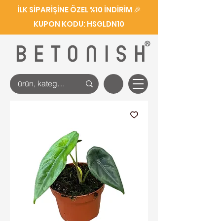
İLK SİPARİŞİNE ÖZEL %10 İNDİRİM 🎉
KUPON KODU: HSGLDN10
®
BETONISH