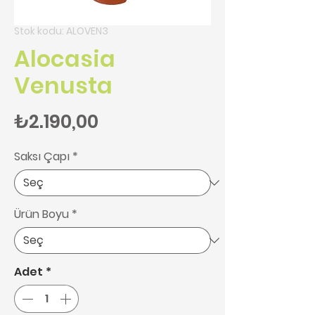
Stok kodu: ALOVEN3
Alocasia
Venusta
Fiyat
₺2.190,00
Saksı Çapı
*
Ürün Boyu
*
Adet
*