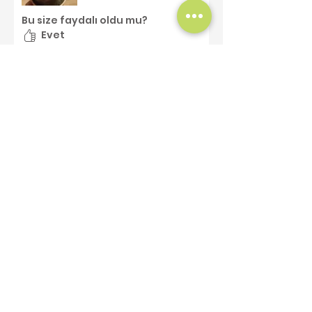
Bu size faydalı oldu mu?
Evet
AYLİN TOPAL YILMAZ
•
10 Eyl 2023
Doğrulandı
5 üzerinden 5 yıldız
Teşekkürler
Çok teşekkürler
Bu size faydalı oldu mu?
Evet
Benzer Ürünler
Yeni Ürün