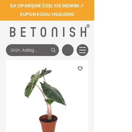
İLK SİPARİŞİNE ÖZEL %10 İNDİRİM 🎉
KUPON KODU: HSGLDN10
®
BETONISH