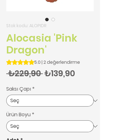
Stok kodu: ALOPIDR
Alocasia 'Pink
Dragon'
2 değerlendirmeye göre beş yıldız üzerinden hesaplanan pu
5.0 | 2 değerlendirme
Normal Fiyat
İndirimli Fiyat
 ₺229,90 
₺139,90
Saksı Çapı
*
Ürün Boyu
*