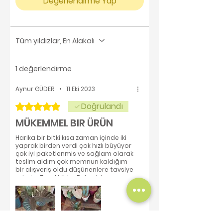
Değerlendirme Yap
Tüm yıldızlar, En Alakalı
1 değerlendirme
Aynur GÜDER
•
11 Eki 2023
Doğrulandı
5 üzerinden 5 yıldız
MÜKEMMEL BIR ÜRÜN
Harika bir bitki kısa zaman içinde iki
yaprak birden verdi çok hızlı büyüyor
çok iyi paketlenmis ve sağlam olarak
teslim aldım çok memnun kaldığım
bir alışveriş oldu düşünenlere tavsiye
ederim Teşekkürler Betonish