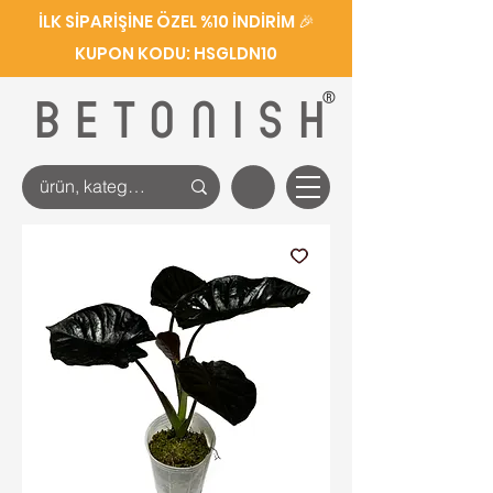
İLK SİPARİŞİNE ÖZEL %10 İNDİRİM 🎉
KUPON KODU: HSGLDN10
®
BETONISH