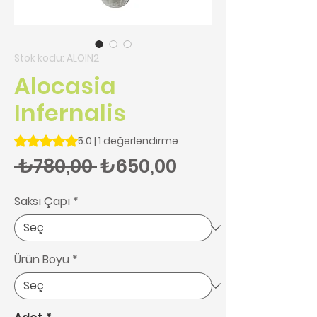
Stok kodu: ALOIN2
Alocasia
Infernalis
1 değerlendirmeye göre beş yıldız üzerinden hesaplanan pu
5.0 | 1 değerlendirme
Normal Fiyat
İndirimli Fiyat
 ₺780,00 
₺650,00
Saksı Çapı
*
Ürün Boyu
*