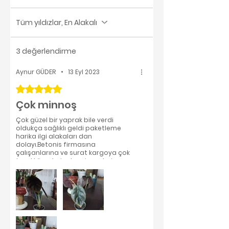
Tüm yıldızlar, En Alakalı
3 değerlendirme
Aynur GÜDER
•
13 Eyl 2023
5 üzerinden 5 yıldız
Çok minnoş
Çok güzel bir yaprak bile verdi
oldukça sağlıklı geldi paketleme
harika ilgi alakaları dan
dolayı.Betonis firmasına
çalışanlarına ve surat kargoya çok
teşekkür ederim tavsiye ederim