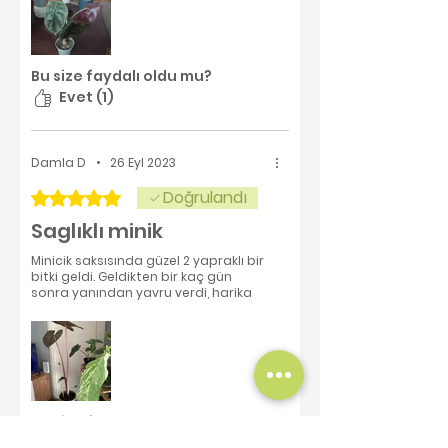
Bu size faydalı oldu mu?
Evet (1)
Damla D
•
26 Eyl 2023
Doğrulandı
5 üzerinden 5 yıldız
Saglıklı minik
Minicik saksısında güzel 2 yapraklı bir
bitki geldi. Geldikten bir kaç gün
sonra yanından yavru verdi, harika
Bu size faydalı oldu mu?
Evet (1)