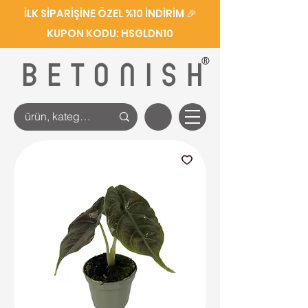
İLK SİPARİŞİNE ÖZEL %10 İNDİRİM 🎉
KUPON KODU: HSGLDN10
®
BETONISH