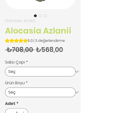
Stok kodu: ALOAZL
Alocasia Azlanii
3 değerlendirmeye göre beş yıldız üzerinden hesaplanan pu
5.0 | 3 değerlendirme
Normal Fiyat
İndirimli Fiyat
 ₺708,00 
₺568,00
Saksı Çapı
*
Ürün Boyu
*
Adet
*