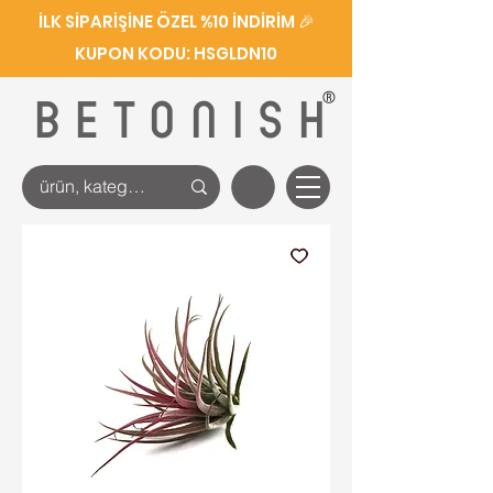
İLK SİPARİŞİNE ÖZEL %10 İNDİRİM 🎉
KUPON KODU: HSGLDN10
®
BETONISH