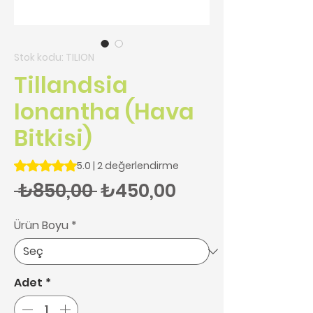
Stok kodu: TILION
Tillandsia
Ionantha (Hava
Bitkisi)
2 değerlendirmeye göre beş yıldız üzerinden hesaplanan pu
5.0 | 2 değerlendirme
Normal Fiyat
İndirimli Fiyat
 ₺850,00 
₺450,00
Ürün Boyu
*
Adet
*