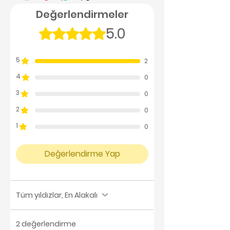
Değerlendirmeler
5.0
5 üzerinden 5 yıldız
5
2
4
0
3
0
2
0
1
0
Değerlendirme Yap
Tüm yıldızlar, En Alakalı
2 değerlendirme