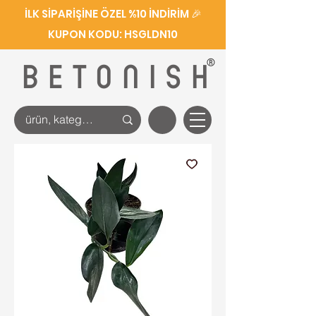
İLK SİPARİŞİNE ÖZEL %10 İNDİRİM 🎉
KUPON KODU: HSGLDN10
®
BETONISH