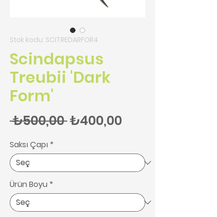
Stok kodu: SCITREDARFOR4
Scindapsus
Treubii 'Dark
Form'
Normal Fiyat
İndirimli Fiyat
 ₺500,00 
₺400,00
Saksı Çapı
*
Ürün Boyu
*