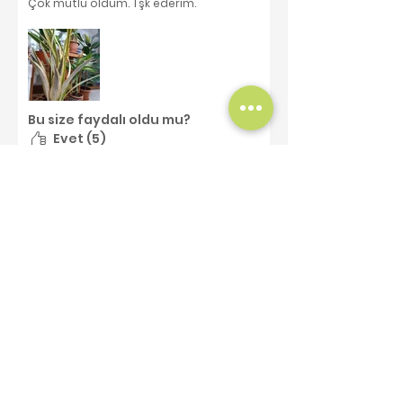
Çok mutlu oldum. Tşk ederim.
Bu size faydalı oldu mu?
Evet (5)
Elina
•
12 Tem 2023
Doğrulandı
5 üzerinden 5 yıldız
Bitkilerivuz harika
Sizin bitkilerivuze soz ola bilmez💗
amma teslim olunmadi(kargo itirdi
bağlamami(
Bu size faydalı oldu mu?
Evet (1)