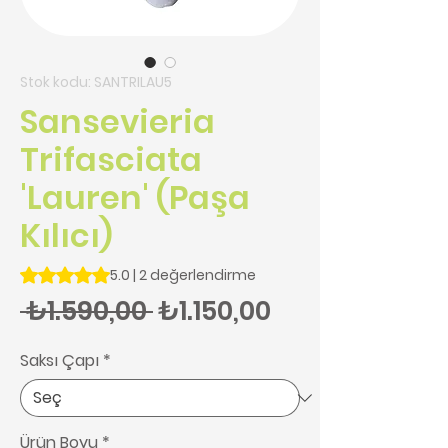
Stok kodu: SANTRILAU5
Sansevieria
Trifasciata
'Lauren' (Paşa
Kılıcı)
2 değerlendirmeye göre beş yıldız üzerinden hesaplanan pu
5.0 | 2 değerlendirme
Normal Fiyat
İndirimli Fiya
 ₺1.590,00 
₺1.150,00
Saksı Çapı
*
Ürün Boyu
*