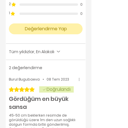
2
0
1
0
Değerlendirme Yap
Tüm yıldızlar, En Alakalı
2 değerlendirme
Burul Bugubaeva
•
08 Tem 2023
Doğrulandı
5 üzerinden 5 yıldız
Gördüğüm en büyük
sansa
45-50 cm beklerken resimde de
görüldüğü üzere 1m den uzun sağlıklı
dolgun formda bitki gönderilmiş.