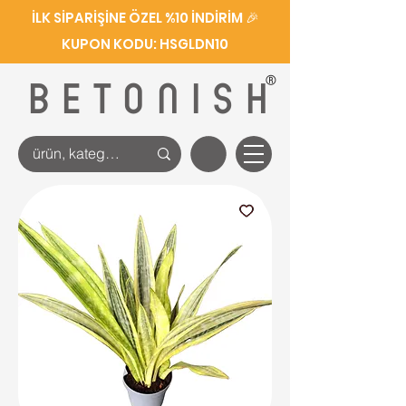
İLK SİPARİŞİNE ÖZEL %10 İNDİRİM 🎉
KUPON KODU: HSGLDN10
®
BETONISH