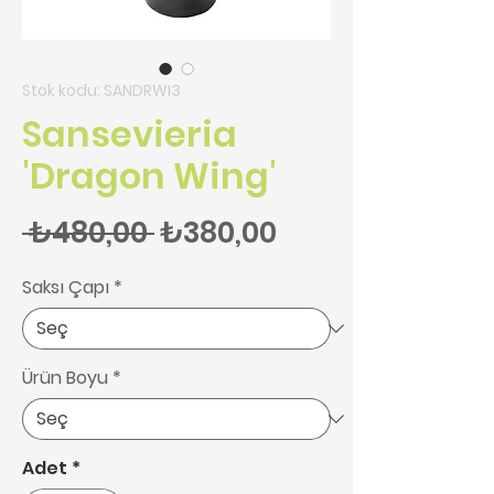
Stok kodu: SANDRWI3
Sansevieria
'Dragon Wing'
Normal Fiyat
İndirimli Fiyat
 ₺480,00 
₺380,00
Saksı Çapı
*
Ürün Boyu
*
Adet
*