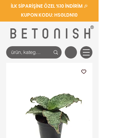
İLK SİPARİŞİNE ÖZEL %10 İNDİRİM 🎉
KUPON KODU: HSGLDN10
®
BETONISH