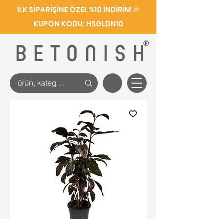
İLK SİPARİŞİNE ÖZEL %10 İNDİRİM 🎉
KUPON KODU: HSGLDN10
®
BETONISH