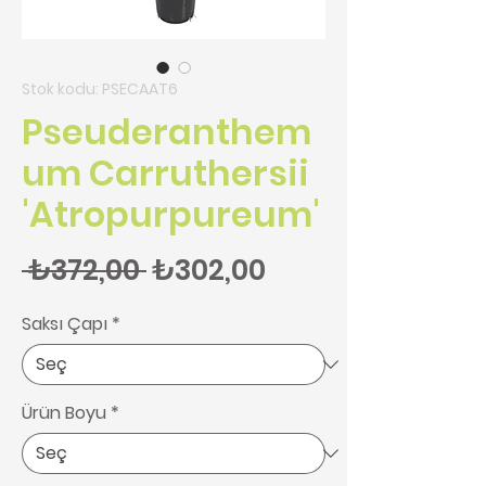
Stok kodu: PSECAAT6
Pseuderanthem
um Carruthersii
'Atropurpureum'
Normal Fiyat
İndirimli Fiyat
 ₺372,00 
₺302,00
Saksı Çapı
*
Ürün Boyu
*