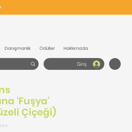
0
Danışmanlık
Ödüller
Hakkımızda
Giriş
ns
ana 'Fuşya'
zeli Çiçeği)
FUS4