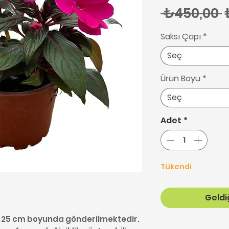
N
 ₺450,00 
Saksı Çapı
*
Seç
Ürün Boyu
*
Seç
Adet
*
Tükendi
Geldiğ
20-25 cm boyunda gönderilmektedir.