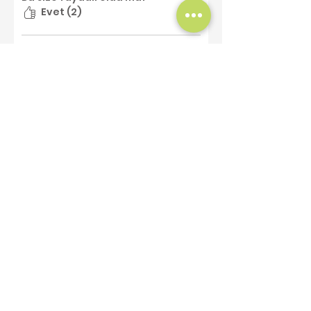
Evet (2)
Gülnur
•
01 Şub 2024
Doğrulandı
5 üzerinden 4 yıldız
Bitki
Orijinal olduğu gibiydi tek sorun
paketlemede bazı yaprakları zarar
görmüştü
Bu size faydalı oldu mu?
Evet
Benzer Ürünler
Yeni Ürün