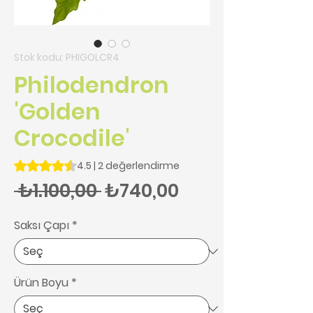
Stok kodu: PHIGOLCR4
Philodendron
'Golden
Crocodile'
2 değerlendirmeye göre beş yıldız üzerinden hesaplanan pu
4.5 | 2 değerlendirme
Normal Fiyat
İndirimli Fiyat
 ₺1.100,00 
₺740,00
Saksı Çapı
*
Ürün Boyu
*