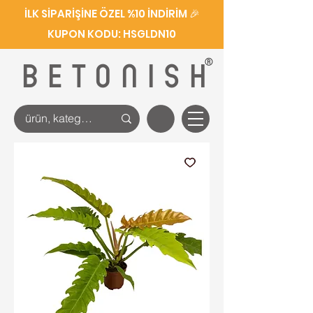
İLK SİPARİŞİNE ÖZEL %10 İNDİRİM 🎉
KUPON KODU: HSGLDN10
®
BETONISH