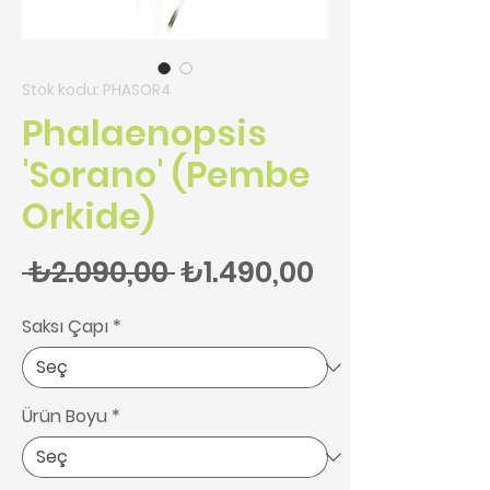
Stok kodu: PHASOR4
Phalaenopsis
'Sorano' (Pembe
Orkide)
Normal Fiyat
İndirimli Fiy
 ₺2.090,00 
₺1.490,00
Saksı Çapı
*
Ürün Boyu
*