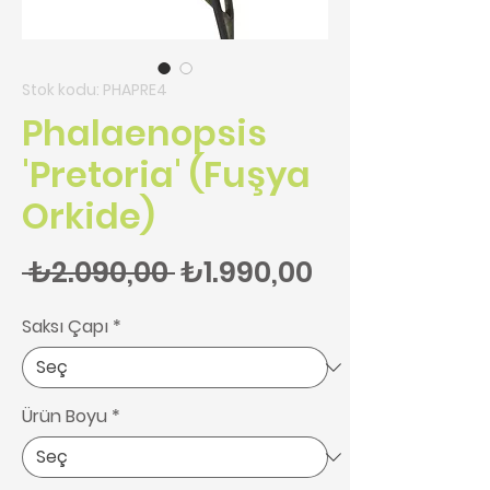
Stok kodu: PHAPRE4
Phalaenopsis
'Pretoria' (Fuşya
Orkide)
Normal Fiyat
İndirimli Fiy
 ₺2.090,00 
₺1.990,00
Saksı Çapı
*
Ürün Boyu
*