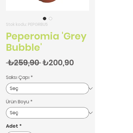
Stok kodu: PEPGRBU5
Peperomia 'Grey
Bubble'
Normal Fiyat
İndirimli Fiyat
 ₺259,90 
₺200,90
Saksı Çapı
*
Ürün Boyu
*
Adet
*