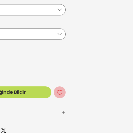
inde Bildir
ilgili detaylı bilgilere
irsiniz,
tıklayınız.