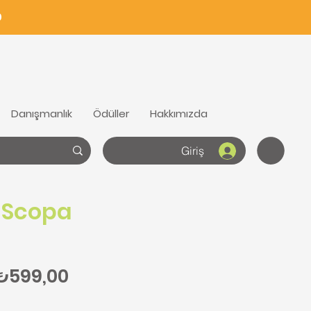
0
Danışmanlık
Ödüller
Hakkımızda
Giriş
 Scopa
Normal Fiyat
İndirimli Fiyat
₺599,00