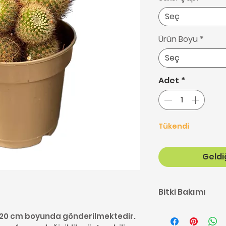
Seç
Ürün Boyu
*
Seç
Adet
*
Tükendi
Geldiğ
Bitki Bakımı
Kaktüs bakımı ile 
5-20 cm boyunda gönderilmektedir.
buradan ulaşabil