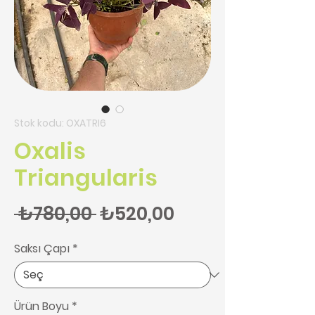
Stok kodu: OXATRI6
Oxalis
Triangularis
Normal Fiyat
İndirimli Fiyat
 ₺780,00 
₺520,00
Saksı Çapı
*
Ürün Boyu
*