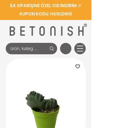
İLK SİPARİŞİNE ÖZEL %10 İNDİRİM 🎉
KUPON KODU: HSGLDN10
®
BETONISH