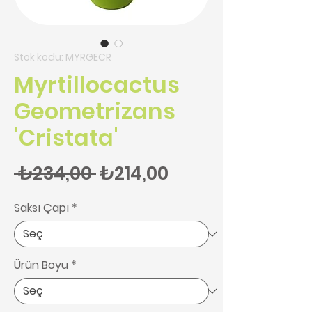
Stok kodu: MYRGECR
Myrtillocactus
Geometrizans
'Cristata'
Normal Fiyat
İndirimli Fiyat
 ₺234,00 
₺214,00
Saksı Çapı
*
Ürün Boyu
*