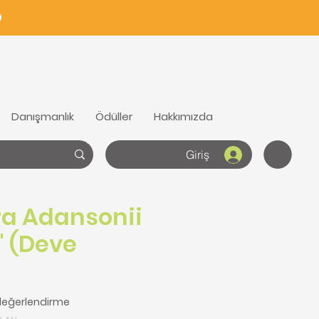
0
Danışmanlık
Ödüller
Hakkımızda
Giriş
a Adansonii
' (Deve
göre beş yıldız üzerinden hesaplanan puan 5.0
1 değerlendirme