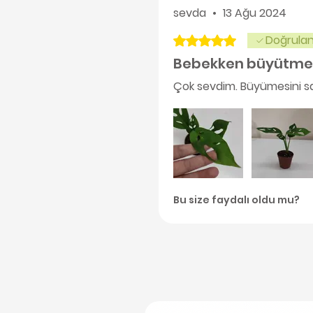
sevda
•
13 Ağu 2024
Doğrulan
5 üzerinden 5 yıldız
Bebekken büyütmek
Çok sevdim. Büyümesini sab
Bu size faydalı oldu mu?