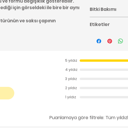
u ve formu değişiklik gösterebilir.
diği için görseldeki ile bire bir aynı
Bitki Bakımı
Monstera bakımı i
 türünün ve saksı çapının
Etiketler
buradan ulaşabil
#Monstera #Yıla
bakımı #Araceae#
#Salon Bitkisi #Of
5 yıldız
4 yıldız
3 yıldız
2 yıldız
1 yıldız
Puanlamaya göre filtrele:
Tüm yıldız