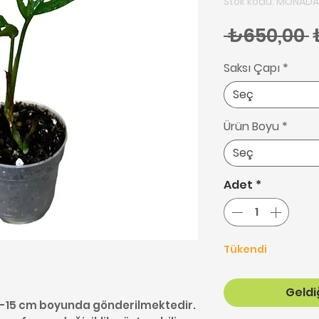
Stok kodu: MONAD
N
 ₺650,00 
Saksı Çapı
*
Seç
Ürün Boyu
*
Seç
Adet
*
Tükendi
Geldiğ
10-15 cm boyunda gönderilmektedir.