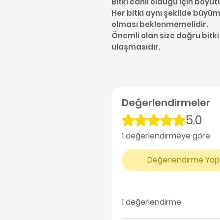
Bitki canlı olduğu için boyut
Her bitki aynı şekilde büyüme
olması beklenmemelidir.
Önemli olan size doğru bitki
ulaşmasıdır.
Değerlendirmeler
5.0
5 üzerinden 5 yıldız
1 değerlendirmeye göre
Değerlendirme Yap
1 değerlendirme