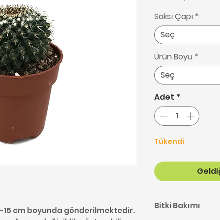
Saksı Çapı
*
Seç
Ürün Boyu
*
Seç
Adet
*
Tükendi
Geldiğ
Bitki Bakımı
10-15 cm boyunda gönderilmektedir.