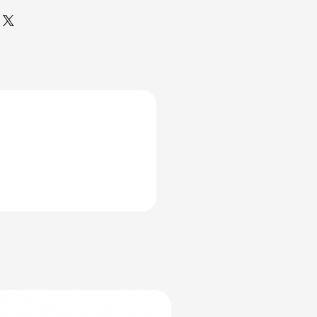
ilgili detaylı bilgilere
irsiniz,
tıklayınız.