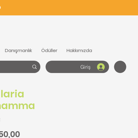
0
Danışmanlık
Ödüller
Hakkımızda
Giriş
laria
mamma
2
rmal Fiyat
İndirimli Fiyat
50,00