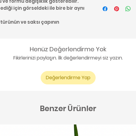
u ve formu değişiklik gösterebilir.
Kaktüs bakımı ile 
diği için görseldeki ile bire bir aynı
buradan ulaşabil
 türünün ve saksı çapının
Henüz Değerlendirme Yok
Fikirlerinizi paylaşın. İlk değerlendirmeyi siz yazın.
Değerlendirme Yap
Benzer Ürünler