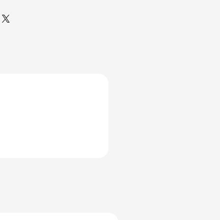
ilgili detaylı bilgilere
irsiniz,
tıklayınız.