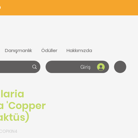
0
Danışmanlık
Ödüller
Hakkımızda
Giriş
laria
a 'Copper
aktüs)
OCOPKIN4