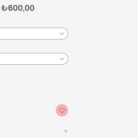
Normal Fiyat
İndirimli Fiyat
₺600,00