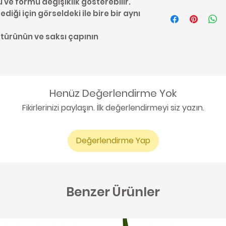
u ve formu değişiklik gösterebilir.
Kaktüs bakımı ile 
diği için görseldeki ile bire bir aynı
buradan ulaşabil
 türünün ve saksı çapının
Henüz Değerlendirme Yok
Fikirlerinizi paylaşın. İlk değerlendirmeyi siz yazın.
Değerlendirme Yap
Benzer Ürünler