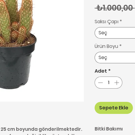
 ₺1.000,00 
Saksı Çapı
*
Seç
Ürün Boyu
*
Seç
Adet
*
Sepete Ekle
Bitki Bakımı
20-25 cm boyunda gönderilmektedir.