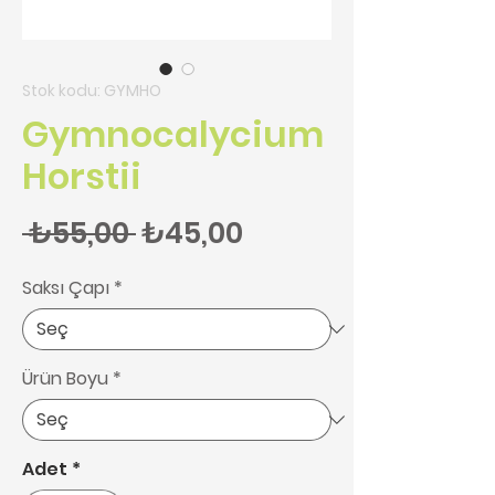
Stok kodu: GYMHO
Gymnocalycium
Horstii
Normal Fiyat
İndirimli Fiyat
 ₺55,00 
₺45,00
Saksı Çapı
*
Ürün Boyu
*
Adet
*