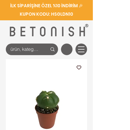
İLK SİPARİŞİNE ÖZEL %10 İNDİRİM 🎉
KUPON KODU: HSGLDN10
®
BETONISH