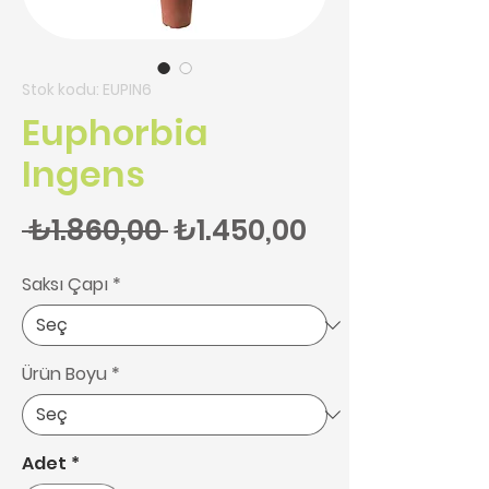
Stok kodu: EUPIN6
Euphorbia
Ingens
Normal Fiyat
İndirimli Fiy
 ₺1.860,00 
₺1.450,00
Saksı Çapı
*
Ürün Boyu
*
Adet
*