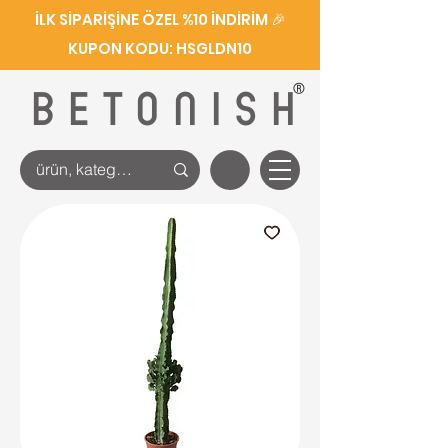
İLK SİPARİŞİNE ÖZEL %10 İNDİRİM 🎉
KUPON KODU: HSGLDN10
®
BETONISH