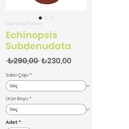
Stok kodu: ECHSU3
Echinopsis
Subdenudata
Normal Fiyat
İndirimli Fiyat
 ₺290,00 
₺230,00
Saksı Çapı
*
Ürün Boyu
*
Adet
*