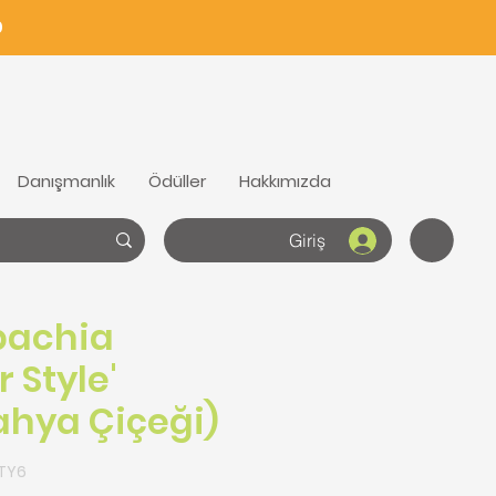
0
Danışmanlık
Ödüller
Hakkımızda
Giriş
bachia
 Style'
ahya Çiçeği)
STY6