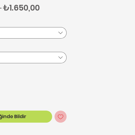
Normal Fiyat
İndirimli Fiyat
 
₺1.650,00
inde Bildir