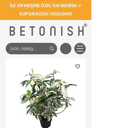
İLK SİPARİŞİNE ÖZEL %10 İNDİRİM 🎉
KUPON KODU: HSGLDN10
®
BETONISH