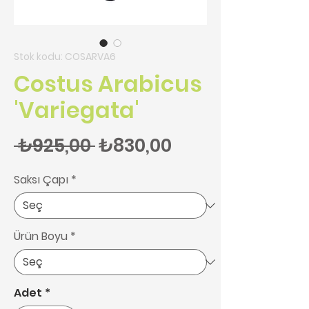
Stok kodu: COSARVA6
Costus Arabicus
'Variegata'
Normal Fiyat
İndirimli Fiyat
 ₺925,00 
₺830,00
Saksı Çapı
*
Ürün Boyu
*
Adet
*