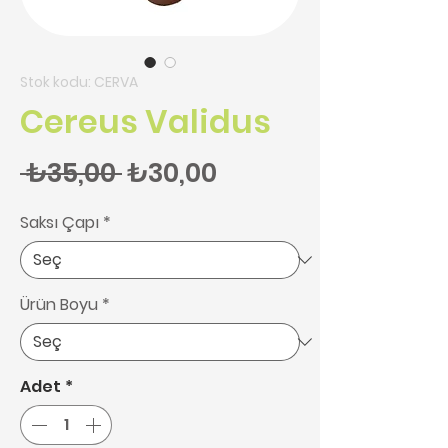
Stok kodu: CERVA
Cereus Validus
Normal Fiyat
İndirimli Fiyat
 ₺35,00 
₺30,00
Saksı Çapı
*
Ürün Boyu
*
Adet
*